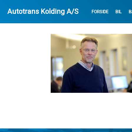
Autotrans Kolding A/S
Autotrans Kolding A/S
FORSIDE
BIL
B