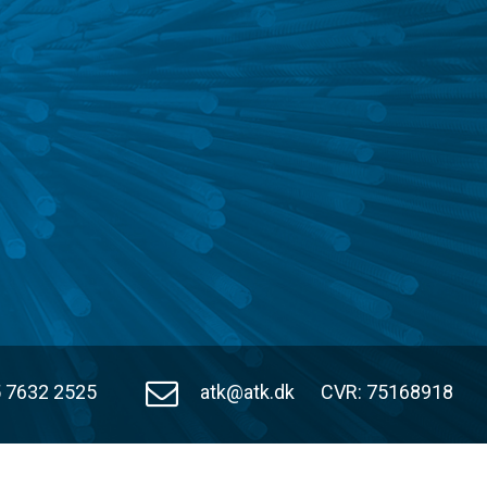
 7632 2525
atk@atk.dk
CVR: 75168918