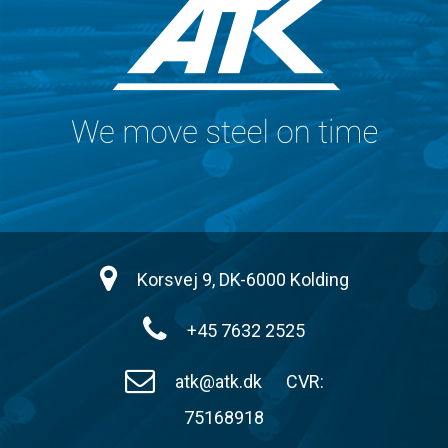
Korsvej 9, DK-6000 Kolding
+45 7632 2525
atk@atk.dk
CVR:
75168918