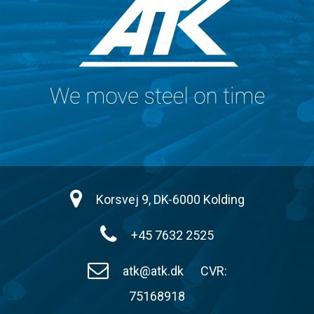
Korsvej 9, DK-6000 Kolding
+45 7632 2525
atk@atk.dk
CVR:
75168918