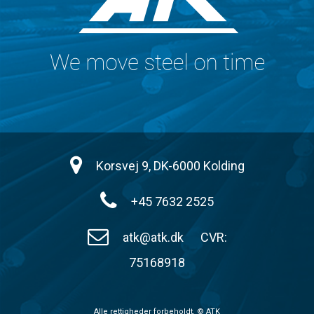
Korsvej 9, DK-6000 Kolding
+45 7632 2525
atk@atk.dk
CVR:
75168918
Alle rettigheder forbeholdt. © ATK