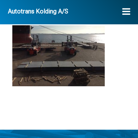
Autotrans Kolding A/S