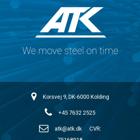
Korsvej 9, DK-6000 Kolding
+45 7632 2525
atk@atk.dk
CVR:
75168918