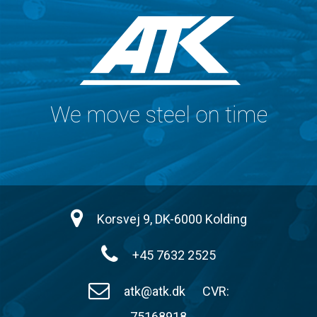
Korsvej 9, DK-6000 Kolding
+45 7632 2525
atk@atk.dk
CVR:
75168918