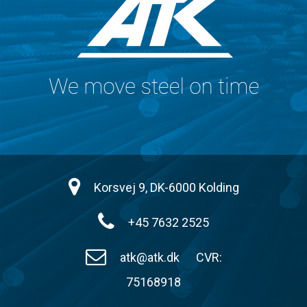
Korsvej 9, DK-6000 Kolding
+45 7632 2525
atk@atk.dk
CVR:
75168918