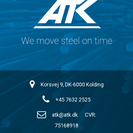
Korsvej 9, DK-6000 Kolding
+45 7632 2525
atk@atk.dk
CVR:
75168918