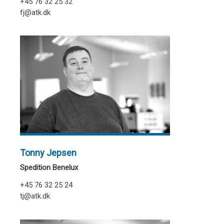
+45 76 32 25 32
fj@atk.dk
Tonny Jepsen
Spedition Benelux
+45 76 32 25 24
tj@atk.dk