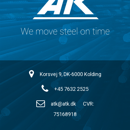
Korsvej 9, DK-6000 Kolding
+45 7632 2525
atk@atk.dk
CVR:
75168918