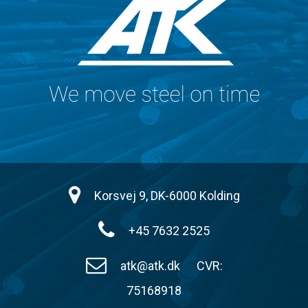
Korsvej 9, DK-6000 Kolding
+45 7632 2525
atk@atk.dk
CVR:
75168918