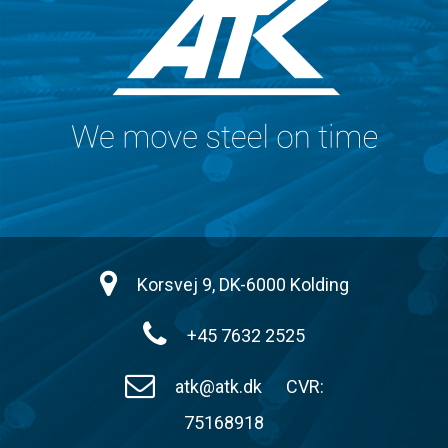
Korsvej 9, DK-6000 Kolding
+45 7632 2525
atk@atk.dk
CVR:
75168918